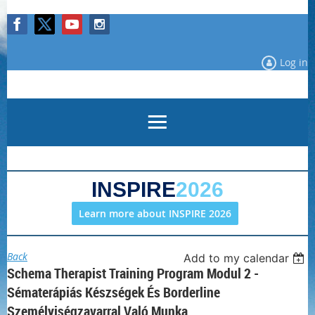
Log in
INSPIRE
2026
Learn more about INSPIRE 2026
Back
Add to my calendar
Schema Therapist Training Program Modul 2 -
Sématerápiás Készségek És Borderline
Személyiségzavarral Való Munka