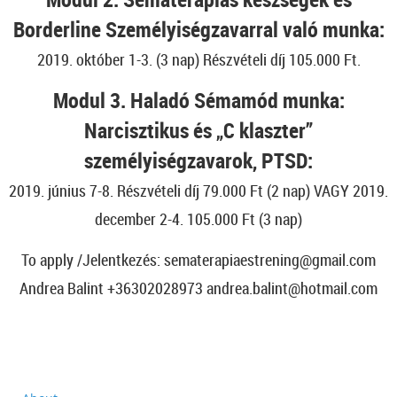
Borderline Személyiségzavarral való munka:
2019. október 1-3. (3 nap) Részvételi díj 105.000 Ft.
Modul 3. Haladó Sémamód munka:
Narcisztikus és „C klaszter”
személyiségzavarok, PTSD:
2019. június 7-8. Részvételi díj 79.000 Ft (2 nap) VAGY 2019.
december 2-4. 105.000 Ft (3 nap)
To apply /Jelentkezés: sematerapiaestrening@gmail.com
Andrea Balint +36302028973 andrea.balint@hotmail.com